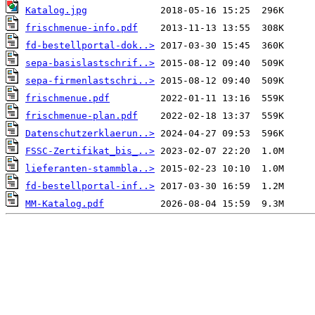
Katalog.jpg
frischmenue-info.pdf
fd-bestellportal-dok..>
sepa-basislastschrif..>
sepa-firmenlastschri..>
frischmenue.pdf
frischmenue-plan.pdf
Datenschutzerklaerun..>
FSSC-Zertifikat_bis_..>
lieferanten-stammbla..>
fd-bestellportal-inf..>
MM-Katalog.pdf