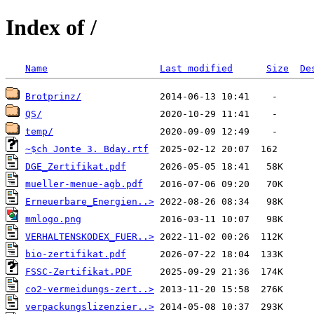
Index of /
Name
Last modified
Size
De
Brotprinz/
QS/
temp/
~$ch Jonte 3. Bday.rtf
DGE_Zertifikat.pdf
mueller-menue-agb.pdf
Erneuerbare_Energien..>
mmlogo.png
VERHALTENSKODEX_FUER..>
bio-zertifikat.pdf
FSSC-Zertifikat.PDF
co2-vermeidungs-zert..>
verpackungslizenzier..>